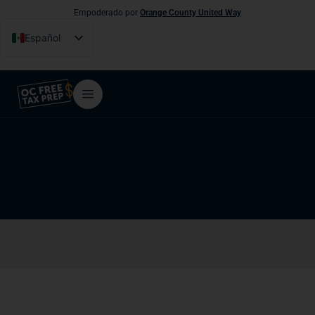
Empoderado por
Orange County United Way
Español
English
Tiếng Việt
فارسی
简体中文
한국어