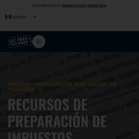
Empoderado por
Orange County United Way
Español
English
Tiếng Việt
فارسی
简体中文
한국어
CONSEJOS + HERRAMIENTAS PARA AYUDARLE A
PRESENTAR
RECURSOS DE
PREPARACIÓN DE
IMPUESTOS