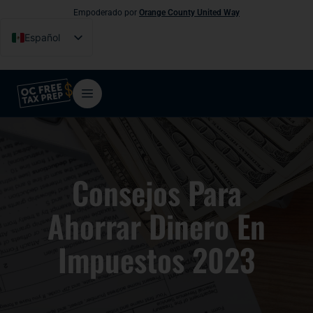
Empoderado por
Orange County United Way
Español
English
Tiếng Việt
فارسی
简体中文
한국어
Consejos Para
Ahorrar Dinero En
Impuestos 2023