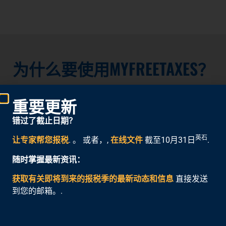
为什么要使用MYFREETAXES？
文件来自家或网上任何地方！
重要更新
错过了截止日期？
70% 的纳税人有资格使用 MyFreeTaxes 获得
英石
让专家帮您报税
. 。 或者，,
在线文件
截至10月31日
.
100% 的免费联邦和州在线报税服务
随时掌握最新资讯：
尽快通过电子方式申报并使用直接存款收取退
获取有关即将到来的报税季的最新动态和信息
直接发送
税
到您的邮箱。.
此服务由 United Way 提供，并由 H&R Block 提供
技术支持