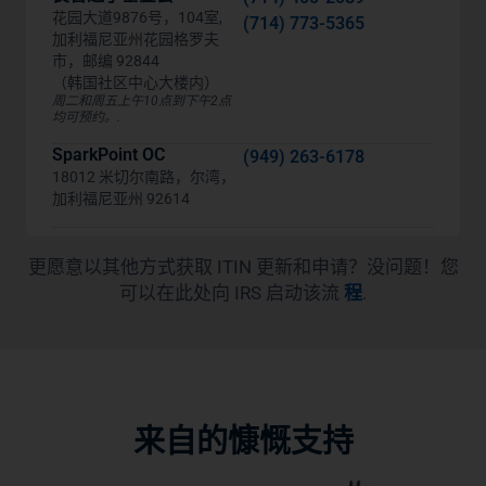
花园大道9876号，104室,
(714) 773-5365
加利福尼亚州花园格罗夫
市，邮编 92844
（韩国社区中心大楼内）
周二和周五上午10点到下午2点
均可预约。.
SparkPoint OC
(949) 263-6178
18012 米切尔南路，尔湾，
加利福尼亚州 92614
更愿意以其他方式获取 ITIN 更新和申请？没问题！您
可以在此处向 IRS 启动该流
程
.
来自的慷慨支持