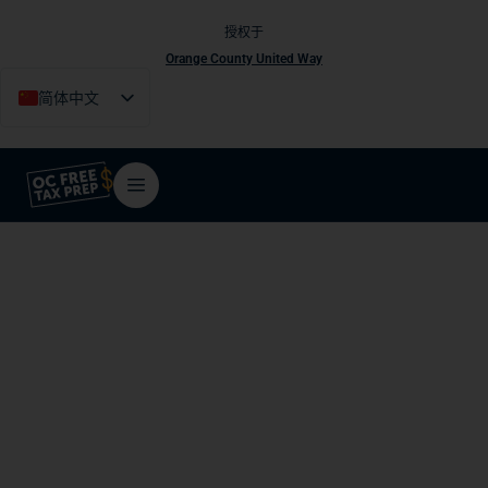
授权于
Orange County United Way
简体中文
English
Español
Tiếng Việt
فارسی
한국어
更新和申请
获取或更新你的个人纳税人识别号（ITIN），
以便报税和申请现金税额抵免。