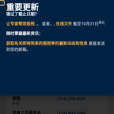
重要更新
从我们在橙县值得信赖的合作伙伴那里获得免费的个
人纳税人识别号更新和申请方面的当面协助：
错过了截止日期？
英石
让专家帮您报税
. 。 或者，,
在线文件
截至10月31日
.
随时掌握最新资讯：
获取有关即将到来的报税季的最新动态和信息
直接发送
到您的邮箱。.
拥抱
(714) 278-4679
怀俄
良善之手基金会
(714) 400-2089