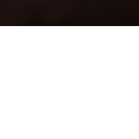
在线提交申请税收抵免
如果您的家庭在2025年的收入低于$89,000，您可以使用
以下方式免费进行联邦和州退税申报
我的免费报税
.