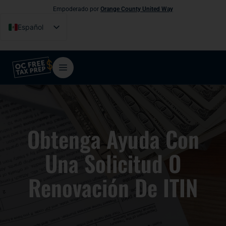
Empoderado por
Orange County United Way
Español
English
Tiếng Việt
فارسی
简体中文
한국어
Obtenga Ayuda Con
Una Solicitud O
Renovación De ITIN