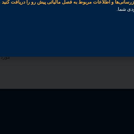
زرسانی‌ها و اطلاعات مربوط به فصل مالیاتی پیش رو را دریافت کنید
م
ماشین حساب اعتبار مالیاتی​
بررس
دی شما.
د
2-
آیا واجد شرایط دریافت اعتبارات مالیات بر درآمد نقدی
برای ث
مانند اعتبار مالیات بر درآمد کسب شده (EITC) هستید؟ از
مشاهده
ماشین حساب ما برای تخمین میزان ممکن بازپرداخت خود
اظهار
، استفاده کنید.​
از ماشین حساب ما استفاده کنید
تخمین
رایگان
بزنید که امسال چقدر ممکن است بتوانید مطالبه کنید.
آماده
لیست 
مورد ن