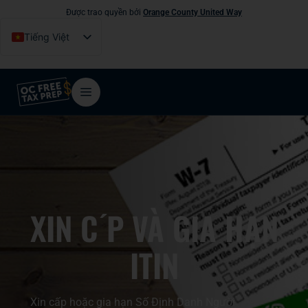
Được trao quyền bởi
Orange County United Way
Tiếng Việt
English
Español
فارسی
简体中文
한국어
XIN C ́P VÀ GIA HẠN
ITIN
Xin cấp hoặc gia hạn Số Định Danh Người