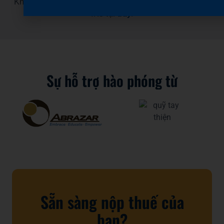
Không thành vấn đề! Bạn có thể bắt đầu quy trình với
IRS tại
đây
.
Sự hỗ trợ hào phóng từ
Sẵn sàng nộp thuế của
bạn?