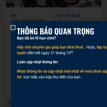
Ôm
(714) 278-4679
7101 Đường Wyoming,
Westminster, CA 92683
THÔNG BÁO QUAN TRỌNG
Quỹ Bàn Tay Tốt
(714) 400-2089
Bạn đã bỏ lỡ hạn chót?
9876 Garden Grove Blvd,
(714) 773-5365
Suite 104,
Hãy nhờ chuyên gia giúp bạn khai thuế.
. Hoặc,
tệp tr
Garden Grove, CA 92844
st
tuyến
đến hết ngày 31 tháng 10
.
(Bên trong Tòa nhà Trung
tâm Cộng đồng Hàn Quốc)
Luôn cập nhật thông tin:
Các cuộc hẹn có sẵn vào thứ Ba
và thứ Sáu, từ 10 giờ sáng đến 2
giờ chiều.
Nhận thông tin và cập nhật mới nhất về mùa thuế sắ
tới.
trực tiếp vào hộp thư đến của bạn.
SparkPoint OC
(949) 263-6178
18012 Mitchell South Irvine,
CA 92614
Bạn muốn xin cấp và gia hạn ITIN bằng cách khác?