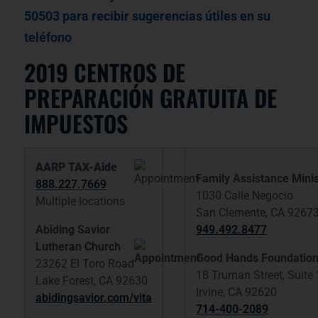
50503 para recibir sugerencias útiles en su
teléfono
2019 CENTROS DE
PREPARACIÓN GRATUITA DE
IMPUESTOS
AARP TAX-Aide
Family Assistance Minis
888.227.7669
1030 Calle Negocio
Multiple locations
San Clemente, CA 9267
Abiding Savior
949.492.8477
Lutheran Church
Good Hands Foundation-
23262 El Toro Road
18 Truman Street, Suite
Lake Forest, CA 92630
Irvine, CA 92620
abidingsavior.com/vita
714-400-2089