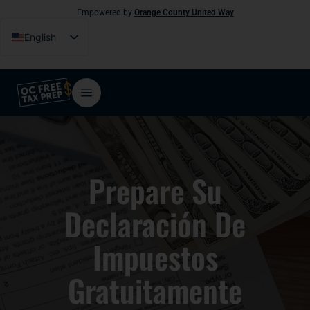
Empowered by
Orange County United Way
English
Español
Tiếng Việt
فارسی
简体中文
한국어
Prepare Su
Declaración De
Impuestos
Gratuitamente