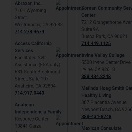
Abrazar, Inc.
Korean Community Serv
7101 Wyoming
Center
Street
7212 Orangethorpe Aven
Westminster, CA 92683
Suite 9A
714.278.4679
Buena Park, CA 90621
Access California
714.449.1125
Services
Irvine Valley College
Facilitated Self
5500 Irvine Center Drive
Assistance (FSA-only)
Irvine, CA 92618
631 South Brookhurst
888.434.8248
Street, Suite 107
Anaheim, CA 92804
Melinda Hoag Smith Cen
714.917.0440
Healthy Living
307 Placentia Avenue
Anaheim
Newport Beach, CA 926
Independencia Family
888-434-8248
Resource Center
10841 Garza
Mexican Consulate