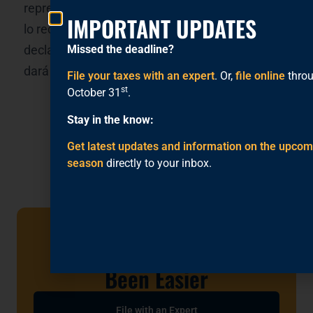
representante de citas o con la persona que
IMPORTANT UPDATES
lo recibe en el centro que se puede preparar su
declaración. Una cita no garantiza que se le
Missed the deadline?
dará servicio.
File your taxes with an expert
. Or,
file online
thro
st
October 31
.
Stay in the know:
Get latest updates and information on the upcom
season
directly to your inbox.
Filing Taxes Has Never
Been Easier
File with an Expert