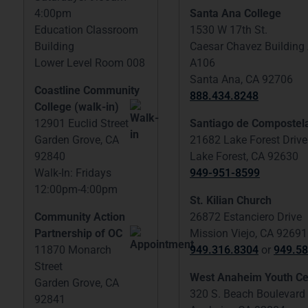
4:00pm
Santa Ana College
Education Classroom
1530 W 17th St.
Building
Caesar Chavez Building
Lower Level Room 008
A106
Santa Ana, CA 92706
Coastline Community
888.434.8248
College (walk-in)
12901 Euclid Street
Santiago de Compostel
Garden Grove, CA
21682 Lake Forest Drive
92840
Lake Forest, CA 92630
Walk-In: Fridays
949-951-8599
12:00pm-4:00pm
St. Kilian Church
Community Action
26872 Estanciero Drive
Partnership of OC
Mission Viejo, CA 92691
11870 Monarch
949.316.8304
or
949.58
Street
West Anaheim Youth Ce
Garden Grove, CA
320 S. Beach Boulevard
92841