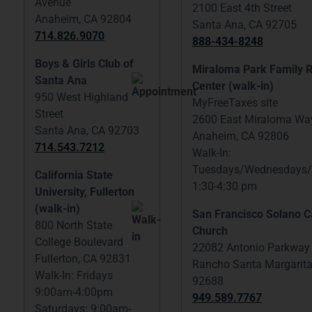
Avenue
2100 East 4th Street
Anaheim, CA 92804
Santa Ana, CA 92705
714.826.9070
888-434-8248
Boys & Girls Club of
Miraloma Park Family 
Santa Ana
Center (walk-in)
950 West Highland
MyFreeTaxes site
Street
2600 East Miraloma Wa
Santa Ana, CA 92703
Anaheim, CA 92806
714.543.7212
Walk-In:
Tuesdays/Wednesdays/
California State
1:30-4:30 pm
University, Fullerton
(walk-in)
San Francisco Solano C
800 North State
Church
College Boulevard
22082 Antonio Parkway
Fullerton, CA 92831
Rancho Santa Margarita
Walk-In: Fridays
92688
9:00am-4:00pm
949.589.7767
Saturdays: 9:00am-